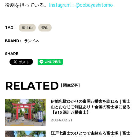
役割を担っている。
Instagram：@cobayashitomo
TAG :
富士山
登山
BRAND :
ランドネ
SHARE
RELATED
[ 関連記事 ]
伊能忠敬ゆかりの富岡八幡宮を訪ねる｜富士
山とおなじご利益あり！全国の富士塚に登る
【#15 深川八幡富士】
2024.02.21
江戸七富士のひとつで由緒ある富士塚｜富士