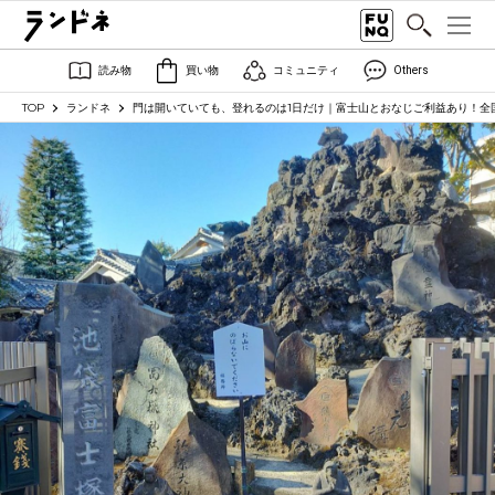
読み物
買い物
コミュニティ
Others
TOP
ランドネ
門は開いていても、登れるのは1日だけ｜富士山とおなじご利益あり！全国