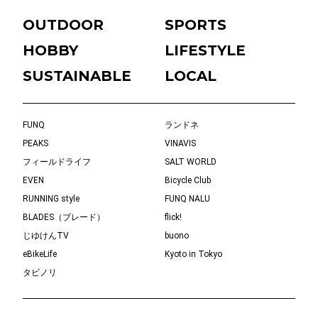
OUTDOOR
SPORTS
HOBBY
LIFESTYLE
SUSTAINABLE
LOCAL
FUNQ
ランドネ
PEAKS
VINAVIS
フィールドライフ
SALT WORLD
EVEN
Bicycle Club
RUNNING style
FUNQ NALU
BLADES（ブレード）
flick!
じゆけんTV
buono
eBikeLife
Kyoto in Tokyo
タビノリ