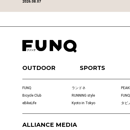
2026.08.07
OUTDOOR
SPORTS
FUNQ
ランドネ
PEAK
Bicycle Club
RUNNING style
FUNQ
eBikeLife
Kyoto in Tokyo
タビ
ALLIANCE MEDIA