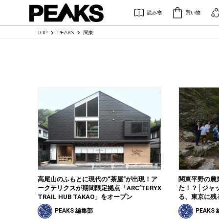
読み物
買い物
TOP
PEAKS
関東
高尾山のふもとに現代の“茶屋”が出現！ア
関東平野の農
ークテリクスが期間限定拠点「ARC’TERYX
た！？│ジャ
TRAIL HUB TAKAO」をオープン
る、東京に残
PEAKS 編集部
PEAKS