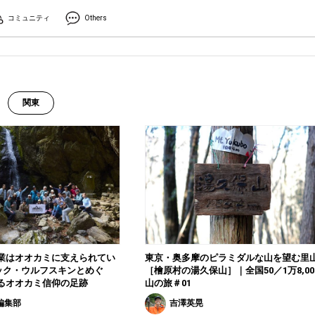
コミュニティ
Others
関東
業はオオカミに支えられてい
東京・奥多摩のピラミダルな山を望む里
ック・ウルフスキンとめぐ
［檜原村の湯久保山］｜全国50／1万8,00
るオオカミ信仰の足跡
山の旅＃01
 編集部
吉澤英晃