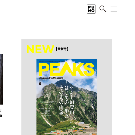
NEW
[ 最新号 ]
山
0