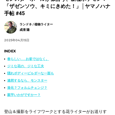
「ザゼンソウ、キミにきめた！」│ヤマノハナ
手帖 #45
ランドネ / 植物ライター
成清 陽
2025年04月15日
INDEX
春らしい……お姿ではなく。
ジミな花の、ジミな工夫
隠れボディービルダーな一面も
連想するなら、モンスター
進化？フォルムチェンジ？
親芋いかがですかー？
登山＆撮影をライフワークとする花ライターがお送りす