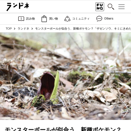
読み物
買い物
コミュニティ
Others
TOP
ランドネ
モンスターボールが似合う、新種ポケモン？「ザゼンソウ、キミにきめた！
モンスターボールが似合う、新種ポケモン？