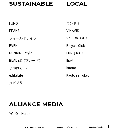
SUSTAINABLE
LOCAL
FUNQ
ランドネ
PEAKS
VINAVIS
フィールドライフ
SALT WORLD
EVEN
Bicycle Club
RUNNING style
FUNQ NALU
BLADES（ブレード）
flick!
じゆけんTV
buono
eBikeLife
Kyoto in Tokyo
タビノリ
ALLIANCE MEDIA
YOLO
Kurashi