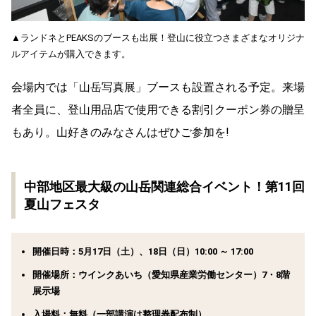
▲ランドネとPEAKSのブースも出展！登山に役立つさまざまなオリジナ
ルアイテムが購入できます。
会場内では「山岳写真展」ブースも設置される予定。来場
者全員に、登山用品店で使用できる割引クーポン券の贈呈
もあり。山好きのみなさんはぜひご参加を!
中部地区最大級の山岳関連総合イベント！第11回
夏山フェスタ
開催日時：5月17日（土）、18日（日）10:00 ～ 17:00
開催場所：ウインクあいち（愛知県産業労働センター）7・8階
展示場
入場料：無料（一部講演は整理券配布制）