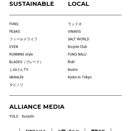
SUSTAINABLE
LOCAL
FUNQ
ランドネ
PEAKS
VINAVIS
フィールドライフ
SALT WORLD
EVEN
Bicycle Club
RUNNING style
FUNQ NALU
BLADES（ブレード）
flick!
じゆけんTV
buono
eBikeLife
Kyoto in Tokyo
タビノリ
ALLIANCE MEDIA
YOLO
Kurashi