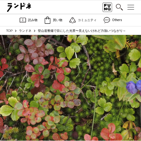
読み物
買い物
コミュニティ
Others
TOP
ランドネ
登山道整備で目にした光景〜見えないけれど力強いつながり～