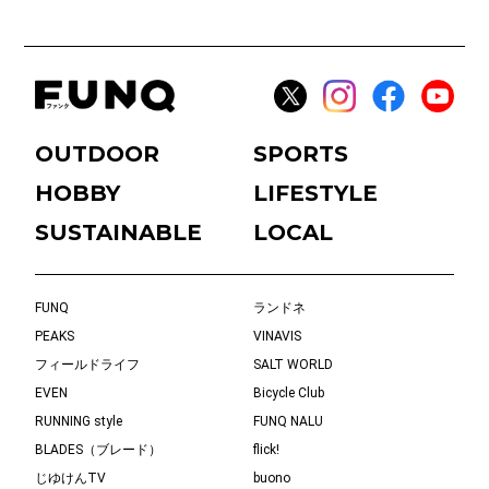
OUTDOOR
SPORTS
HOBBY
LIFESTYLE
SUSTAINABLE
LOCAL
FUNQ
ランドネ
PEAKS
VINAVIS
フィールドライフ
SALT WORLD
EVEN
Bicycle Club
RUNNING style
FUNQ NALU
BLADES（ブレード）
flick!
じゆけんTV
buono