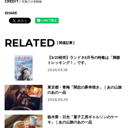
CREDIT :
写真◎小寺晴雄
SHARE
RELATED
[ 関連記事 ]
【3/23発売】ランドネ5月号の特集は「満腹
トレッキング！」です。
2026.03.18
東京都・青梅「関忠の豚串焼き」｜あの山旅
のあの一品
2026.05.29
栃木県・日光「菓子工房ギャルソンのケー
キ」｜あの山旅のあの一品