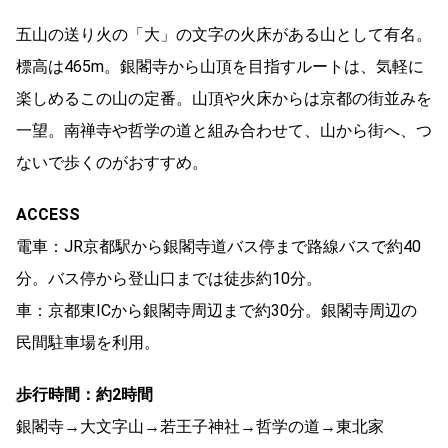
五山の送り火の「大」の文字の火床がある山として有名。
標高は465m。銀閣寺から山頂を目指すルートは、気軽に
楽しめるこの山の定番。山頂や火床からは京都の街並みを
一望。南禅寺や哲学の道と組み合わせて、山から街へ、つ
ないで歩くのがおすすめ。
ACCESS
電車：JR京都駅から銀閣寺道バス停まで路線バスで約40
分。バス停から登山口までは徒歩約10分。
車：京都東ICから銀閣寺周辺まで約30分。銀閣寺周辺の
民間駐車場を利用。
歩行時間：約2時間
銀閣寺→大文字山→若王子神社→哲学の道→東北家