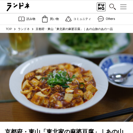
読み物
買い物
コミュニティ
Others
TOP
ランドネ
京都府・東山「東北家の麻婆豆腐」｜あの山旅のあの一品
京都府・東山「東北家の麻婆豆腐」｜あの山