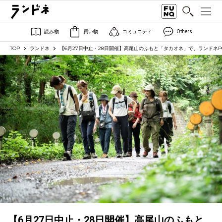
読み物
買い物
コミュニティ
Others
TOP
ランドネ
【6月27日中止・28日開催】高尾山のふもと「タカオネ」で、ランドネP
【6月27日中止・28日開催】高尾山のふもと