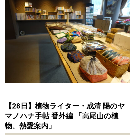
【28日】
植物ライター・成清 陽のヤ
マノハナ手帖 番外編
「高尾山の植
物、熱愛案内」