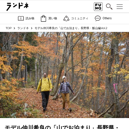
読み物
買い物
コミュニティ
Others
TOP
ランドネ
モデル仲川希良の「山でお泊まり」長野県・飯山編Vol.2
モデル仲川希良の「山でお泊まり」長野県・