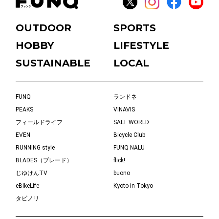
OUTDOOR
SPORTS
HOBBY
LIFESTYLE
SUSTAINABLE
LOCAL
FUNQ
ランドネ
PEAKS
VINAVIS
フィールドライフ
SALT WORLD
EVEN
Bicycle Club
RUNNING style
FUNQ NALU
BLADES（ブレード）
flick!
じゆけんTV
buono
eBikeLife
Kyoto in Tokyo
タビノリ