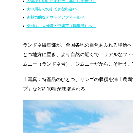
大切なものに囲まれた、暮らしを覗いて
★中川村でのすてきな出会い
★魅力的なアウトドアフィールド
次回は、大分県・中津市（耶馬渓）へ！
ランドネ編集部が、全国各地の自然あふれる場所へ
とつ地方に置き、より自然の近くで、リアルなフィ
ムニー（ランドネ号）。ジムニーだからこそ叶う、
上写真：特産品のひとつ、リンゴの収穫を浦上農園
プ」など約10種が栽培される