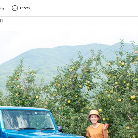
ティ
Others
村】