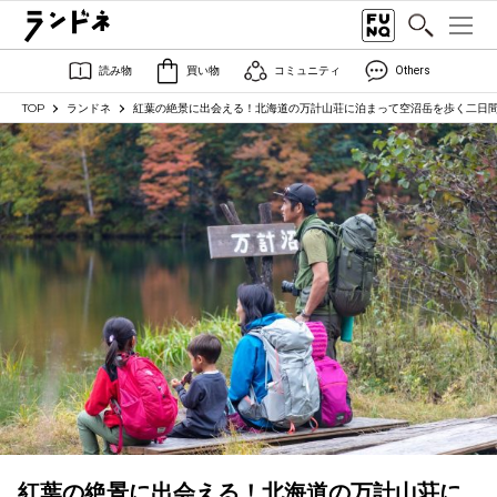
読み物
買い物
コミュニティ
Others
TOP
ランドネ
紅葉の絶景に出会える！北海道の万計山荘に泊まって空沼岳を歩く二日
紅葉の絶景に出会える！北海道の万計山荘に