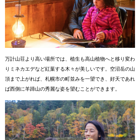
万計山荘より高い場所では、植生も高山植物へと移り変わ
りミネカエデなど紅葉する木々が美しいです。空沼岳の山
頂まで上がれば、札幌市の町並みを一望でき、好天であれ
ば西側に羊蹄山の秀麗な姿を望むことができます。