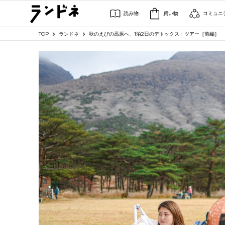
読み物
買い物
コミュニ
TOP
ランドネ
秋のえびの高原へ、1泊2日のデトックス・ツアー［前編］