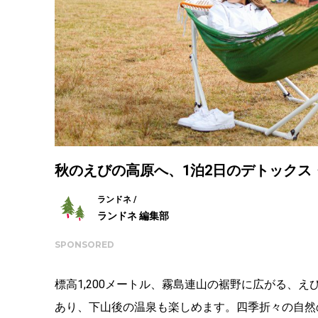
秋のえびの高原へ、1泊2日のデトックス
ランドネ /
ランドネ 編集部
SPONSORED
標高1,200メートル、霧島連山の裾野に広がる、
あり、下山後の温泉も楽しめます。四季折々の自然