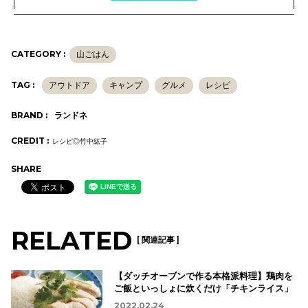
CATEGORY :
山ごはん
TAG :
アウトドア
キャンプ
グルメ
レシピ
BRAND :
ランドネ
CREDIT :
レシピ◎竹中紘子
SHARE
RELATED
[ 関連記事 ]
【ダッチオーブンで作る本格派料理】鶏肉を
ご飯といっしょに炊くだけ「チキンライス」
2022.02.24