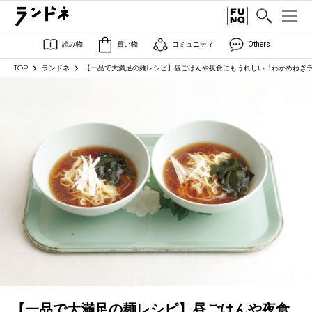
読み物
買い物
コミュニティ
Others
TOP
ランドネ
【一品で大満足の麺レシピ】昼ごはんや夜食にもうれしい「わかめねぎ
【一品で大満足の麺レシピ】昼ごはんや夜食