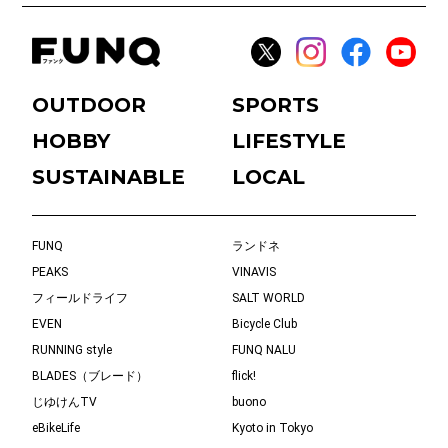
OUTDOOR
SPORTS
HOBBY
LIFESTYLE
SUSTAINABLE
LOCAL
FUNQ
ランドネ
PEAKS
VINAVIS
フィールドライフ
SALT WORLD
EVEN
Bicycle Club
RUNNING style
FUNQ NALU
BLADES（ブレード）
flick!
じゆけんTV
buono
eBikeLife
Kyoto in Tokyo