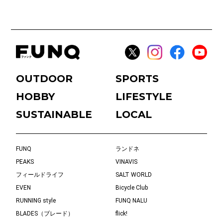
OUTDOOR
SPORTS
HOBBY
LIFESTYLE
SUSTAINABLE
LOCAL
FUNQ
ランドネ
PEAKS
VINAVIS
フィールドライフ
SALT WORLD
EVEN
Bicycle Club
RUNNING style
FUNQ NALU
BLADES（ブレード）
flick!