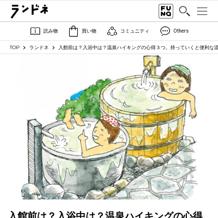
読み物
買い物
コミュニティ
Others
TOP
ランドネ
入館前は？入浴中は？温泉ハイキングの心得３つ。持っていくと便利な
入館前は？入浴中は？温泉ハイキングの心得