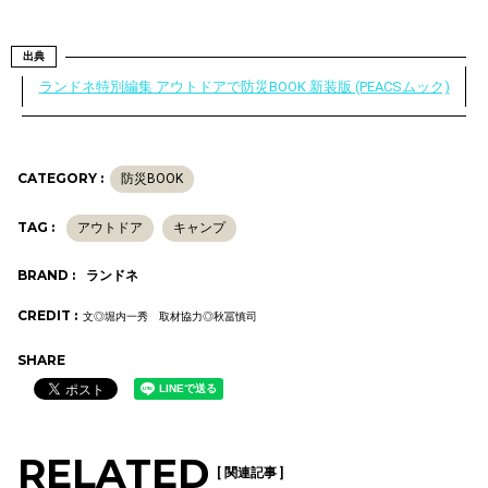
出典
ランドネ特別編集 アウトドアで防災BOOK 新装版 (PEACSムック)
CATEGORY :
防災BOOK
TAG :
アウトドア
キャンプ
BRAND :
ランドネ
CREDIT :
文◎堀内一秀 取材協力◎秋冨慎司
SHARE
RELATED
[ 関連記事 ]