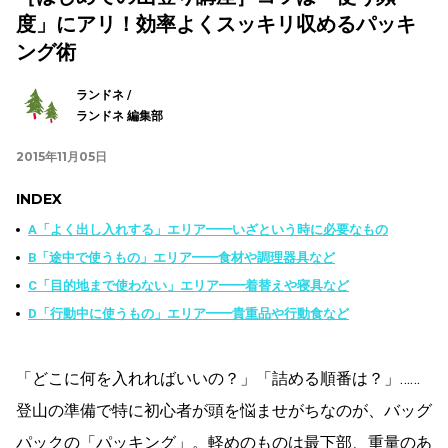
度」にアリ！効率よくスッキリ収めるパッキ
ング術
ランドネ /
ランドネ 編集部
2015年11月05日
INDEX
A「よく出し入れする」エリア━━いざという時に必要なもの
B「途中で使うもの」エリア━━食材や調理器具など
C「目的地まで使わない」エリア━━着替えや寝具など
D「行動中に使うもの」エリア━━貴重品や行動食など
「どこに何を入れればいいの？」「詰める順番は？」……
登山の準備で特に初心者が頭を悩ませがちなのが、バッグ
パックの「パッキング」。軽めのものは最下部、重量のあ