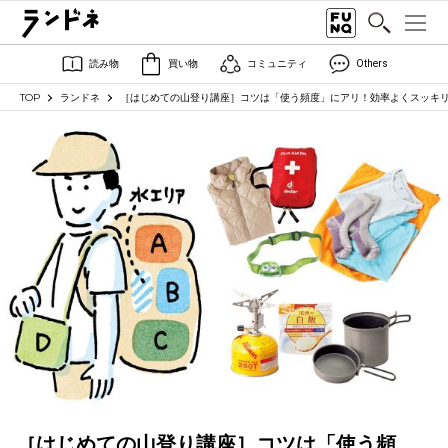
読み物
買い物
コミュニティ
Others
TOP
ランドネ
［はじめての山登り講座］コツは「使う頻度」にアリ！効率よくスッキ
［はじめての山登り講座］コツは「使う頻