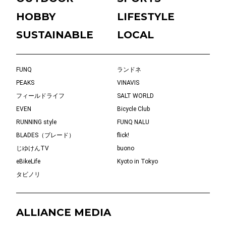
HOBBY
LIFESTYLE
SUSTAINABLE
LOCAL
FUNQ
ランドネ
PEAKS
VINAVIS
フィールドライフ
SALT WORLD
EVEN
Bicycle Club
RUNNING style
FUNQ NALU
BLADES（ブレード）
flick!
じゆけんTV
buono
eBikeLife
Kyoto in Tokyo
タビノリ
ALLIANCE MEDIA