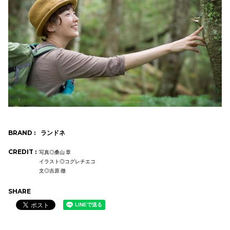
BRAND :
ランドネ
CREDIT :
写真◎桑山 章
イラスト◎コグレチエコ
文◎吉原 徹
SHARE