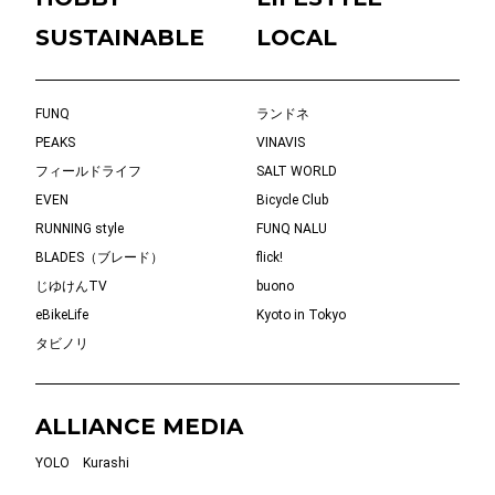
SUSTAINABLE
LOCAL
FUNQ
ランドネ
PEAKS
VINAVIS
フィールドライフ
SALT WORLD
EVEN
Bicycle Club
RUNNING style
FUNQ NALU
BLADES（ブレード）
flick!
じゆけんTV
buono
eBikeLife
Kyoto in Tokyo
タビノリ
ALLIANCE MEDIA
YOLO
Kurashi