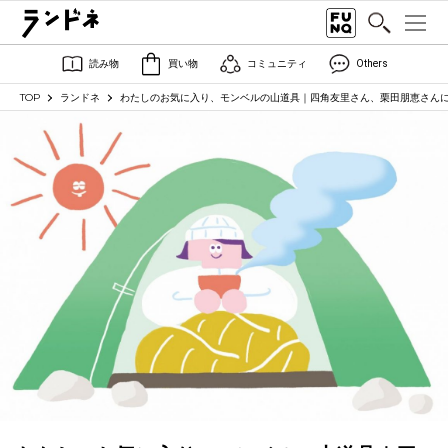
読み物
買い物
コミュニティ
Others
TOP
ランドネ
わたしのお気に入り、モンベルの山道具｜四角友里さん、栗田朋恵さん