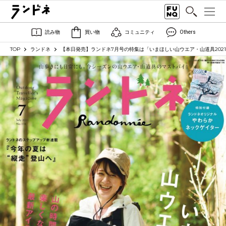
読み物
買い物
コミュニティ
Others
TOP
ランドネ
【本日発売】ランドネ7月号の特集は「いまほしい山ウエア・山道具202