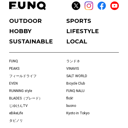
OUTDOOR
SPORTS
HOBBY
LIFESTYLE
SUSTAINABLE
LOCAL
FUNQ
ランドネ
PEAKS
VINAVIS
フィールドライフ
SALT WORLD
EVEN
Bicycle Club
RUNNING style
FUNQ NALU
BLADES（ブレード）
flick!
じゆけんTV
buono
eBikeLife
Kyoto in Tokyo
タビノリ