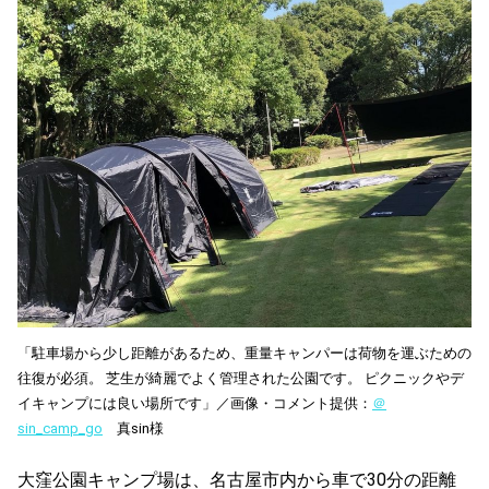
「駐車場から少し距離があるため、重量キャンパーは荷物を運ぶための
往復が必須。 芝生が綺麗でよく管理された公園です。 ピクニックやデ
イキャンプには良い場所です」／画像・コメント提供：
＠
sin_camp_go
真sin様
大窪公園キャンプ場は、名古屋市内から車で30分の距離