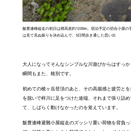
飯豊連峰縦走の初日は標高差約1200m。宿泊予定の切合小屋
は見て見ぬ振りを決め込んで、5日間歩き通した思い出
大人になってそんなシンプルな川遊びからはすっか
瞬間もまた、
格別です。
初めての槍ヶ岳登頂のあと、
その高揚感と疲労とを
を脱いで梓川に足をつけた途端、
それまで張り詰め
て、しばらく動けなかったのを覚えています。
飯豊連峰避難小屋縦走のズッシリ重い荷物を背負っ