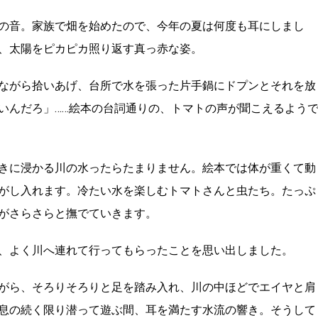
の音。
家族で畑を始めたので、今年の夏は何度も耳にしまし
、
太陽をピカピカ照り返す真っ赤な姿。
ながら拾いあげ
、台所で水を張った片手鍋にドプンとそれを放
いんだろ」……絵本の台詞通りの、
トマトの声が聞こえるよう
きに浸かる川の水ったらたまりません。
絵本では体が重くて動
がし入れます。
冷たい水を楽しむトマトさんと虫たち。
たっぷ
がさらさらと撫でていきます。
、
よく川へ連れて行ってもらったことを思い出しました。
がら、
そろりそろりと足を踏み入れ、
川の中ほどでエイヤと肩
息の続く限り潜って遊ぶ間、耳を満たす水流の響き。
そうして