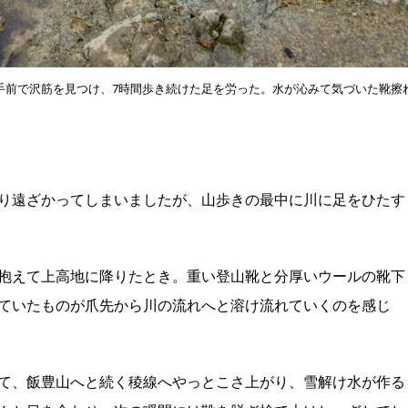
の手前で沢筋を見つけ、7時間歩き続けた足を労った。水が沁みて気づいた靴擦
り遠ざかってし
まいましたが、山歩きの最中に川に足をひたす
抱えて上高地に降りたとき。
重い登山靴と分厚いウールの靴下
ていたものが爪先から川の流れへと溶け流れてい
くのを感じ
て、
飯豊山へと続く稜線へやっとこさ上がり、
雪解け水が作る