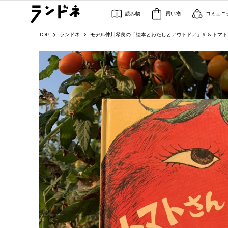
読み物
買い物
コミュニ
TOP
ランドネ
モデル仲川希良の「絵本とわたしとアウトドア」#16 トマ