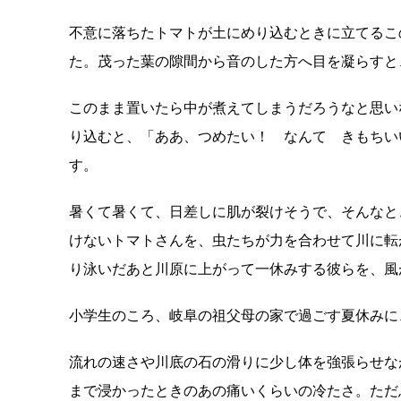
不意に落ちたトマトが土にめり込むときに立てるこ
た。
茂った葉の隙間から音のした方へ目を凝らすと
このまま置いたら中が煮えてしまうだろうなと思い
り込むと、「ああ、
つめたい！ なんて きもちい
す。
暑くて暑くて、日差しに肌が裂けそうで、
そんなと
けないトマトさんを、
虫たちが力を合わせて川に転
り泳いだあと川原に上がって一休みする彼らを、
風
小学生のころ、岐阜の祖父母の家で過ごす夏休みに
流れの速さや川底の石の滑りに少し体を強張らせな
まで浸かったときのあの痛いくらいの冷た
さ。ただ