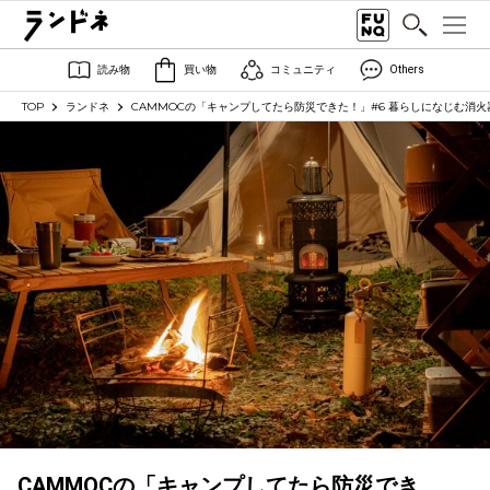
読み物
買い物
コミュニティ
Others
TOP
ランドネ
CAMMOCの「キャンプしてたら防災できた！」#6 暮らしになじむ消
CAMMOCの「キャンプしてたら防災でき