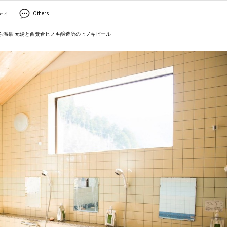
ティ
Others
くら温泉 元湯と西粟倉ヒノキ醸造所のヒノキビール