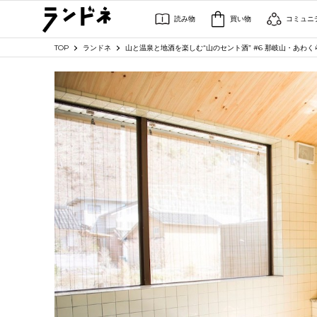
読み物
買い物
コミュニ
TOP
ランドネ
山と温泉と地酒を楽しむ“山のセント酒” #6 那岐山・あわ