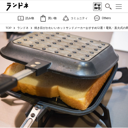
読み物
買い物
コミュニティ
Others
TOP
ランドネ
焼き目がかわいいホットサンドメーカーおすすめ12選！電気・直火式の