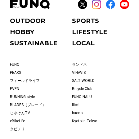
OUTDOOR
SPORTS
HOBBY
LIFESTYLE
SUSTAINABLE
LOCAL
FUNQ
ランドネ
PEAKS
VINAVIS
フィールドライフ
SALT WORLD
EVEN
Bicycle Club
RUNNING style
FUNQ NALU
BLADES（ブレード）
flick!
じゆけんTV
buono
eBikeLife
Kyoto in Tokyo
タビノリ