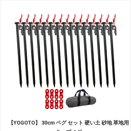
【YOGOTO】 30cm ペグ セット 硬い土 砂地 草地用