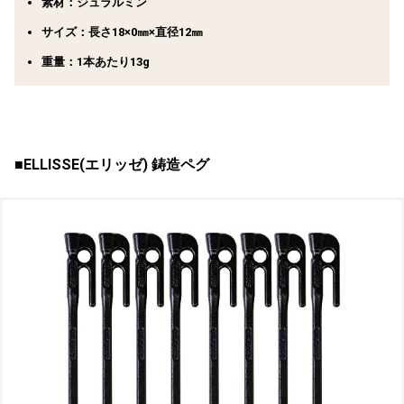
素材：ジュラルミン
サイズ：長さ18×0㎜×直径12㎜
重量：1本あたり13g
■ELLISSE(エリッゼ) 鋳造ペグ