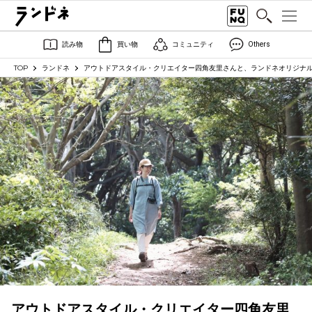
読み物
買い物
コミュニティ
Others
TOP
ランドネ
アウトドアスタイル・クリエイター四角友里さんと、ランドネオリジナ
アウトドアスタイル・クリエイター四角友里