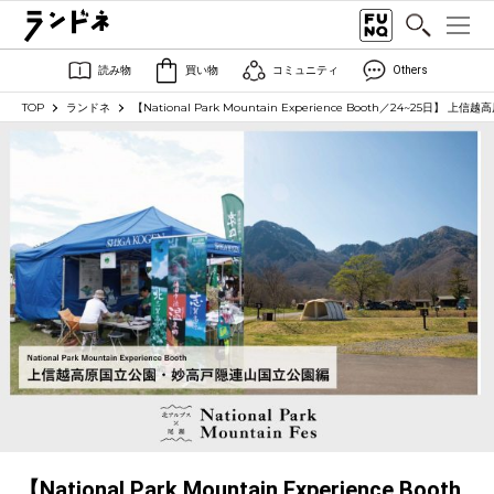
読み物
買い物
コミュニティ
Others
TOP
ランドネ
【National Park Mountain Experience Booth／24~25
【National Park Mountain Experience Booth