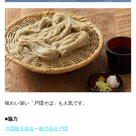
味わい深い「戸隠そば」も人気です。
■協力
戸隠観光協会
・
株式会社戸隠