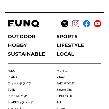
OUTDOOR
SPORTS
HOBBY
LIFESTYLE
SUSTAINABLE
LOCAL
FUNQ
ランドネ
PEAKS
VINAVIS
フィールドライフ
SALT WORLD
EVEN
Bicycle Club
RUNNING style
FUNQ NALU
BLADES（ブレード）
flick!
じゆけんTV
buono