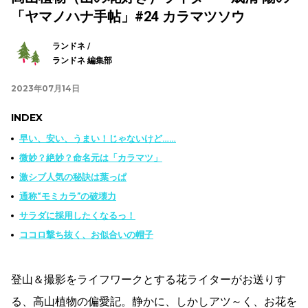
「ヤマノハナ手帖」#24 カラマツソウ
ランドネ /
ランドネ 編集部
2023年07月14日
INDEX
早い、安い、うまい！じゃないけど……
微妙？絶妙？命名元は「カラマツ」
激シブ人気の秘訣は葉っぱ
通称“モミカラ”の破壊力
サラダに採用したくなるっ！
ココロ撃ち抜く、お似合いの帽子
登山＆撮影をライフワークとする花ライターがお送りす
る、高山植物の偏愛記。静かに、しかしアツ～く、お花を