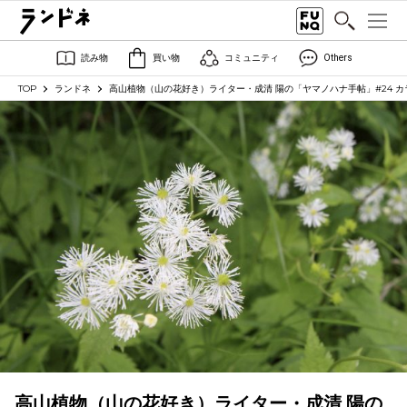
読み物
買い物
コミュニティ
Others
TOP
ランドネ
高山植物（山の花好き）ライター・成清 陽の「ヤマノハナ手帖」#24 
高山植物（山の花好き）ライター・成清 陽の