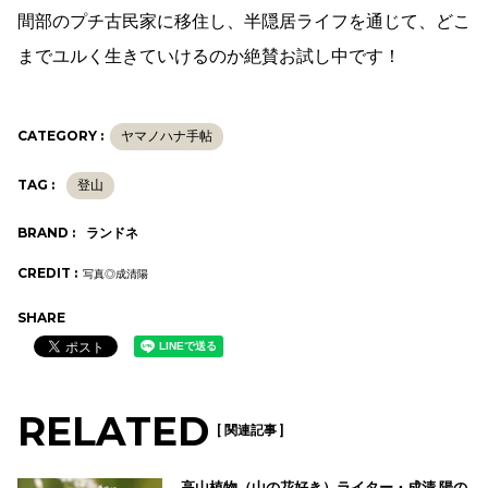
間部のプチ古民家に移住し、半隠居ライフを通じて、どこ
までユルく生きていけるのか絶賛お試し中です！
CATEGORY :
ヤマノハナ手帖
TAG :
登山
BRAND :
ランドネ
CREDIT :
写真◎成清陽
SHARE
RELATED
[ 関連記事 ]
高山植物（山の花好き）ライター・成清 陽の