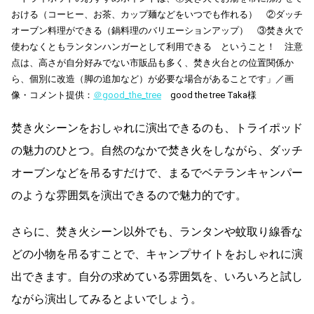
おける（コーヒー、お茶、カップ麺などをいつでも作れる） ②ダッチ
オーブン料理ができる（鍋料理のバリエーションアップ） ③焚き火で
使わなくともランタンハンガーとして利用できる ということ！ 注意
点は、高さが自分好みでない市販品も多く、焚き火台との位置関係か
ら、個別に改造（脚の追加など）が必要な場合があることです」／画
像・コメント提供：
＠good_the_tree
good the tree Taka様
焚き火シーンをおしゃれに演出できるのも、トライポッド
の魅力のひとつ。自然のなかで焚き火をしながら、ダッチ
オーブンなどを吊るすだけで、まるでベテランキャンパー
のような雰囲気を演出できるので魅力的です。
さらに、焚き火シーン以外でも、ランタンや蚊取り線香な
どの小物を吊るすことで、キャンプサイトをおしゃれに演
出できます。自分の求めている雰囲気を、いろいろと試し
ながら演出してみるとよいでしょう。