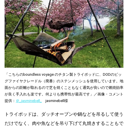
「こちらのboundless voyage のチタン製トライポッドに、DODのビッ
グファイヤクレードル（廃番）のステンメッシュを使用しています。地
面からの距離が取れるので芝を焼くこともなく通気が良いので燃焼効率
が良く手入れも楽です。何よりも携帯性が最高です」／画像・コメント
提供：
＠_jasminebell_
jasminebell様
トライポッドは、ダッチオーブンや鍋などを吊るして使う
だけでなく、肉や魚などを吊り下げて丸焼きすることもで