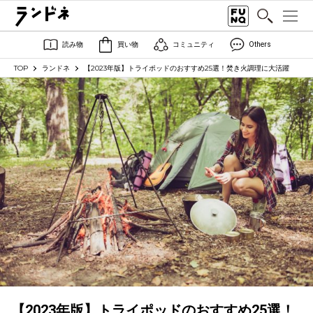
読み物
買い物
コミュニティ
Others
TOP
ランドネ
【2023年版】トライポッドのおすすめ25選！焚き火調理に大活躍
【2023年版】トライポッドのおすすめ25選！