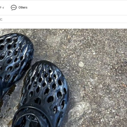
ティ
Others
に