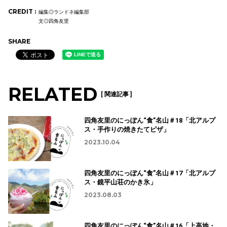
CREDIT :
編集◎ランドネ編集部
文◎四角友里
SHARE
RELATED
[ 関連記事 ]
四角友里のにっぽん“食”名山＃18「北アルプ
ス・手作りの焼きたてピザ」
2023.10.04
四角友里のにっぽん“食”名山＃17「北アルプ
ス・鏡平山荘のかき氷」
2023.08.03
四角友里のにっぽん“食”名山＃16「上高地・