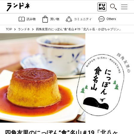
読み物
買い物
コミュニティ
Others
TOP
ランドネ
四角友里のにっぽん“食”名山＃19「北八ヶ岳・かぼちゃプリン」
四角友里のにっぽん“食”名山＃19「北八ヶ