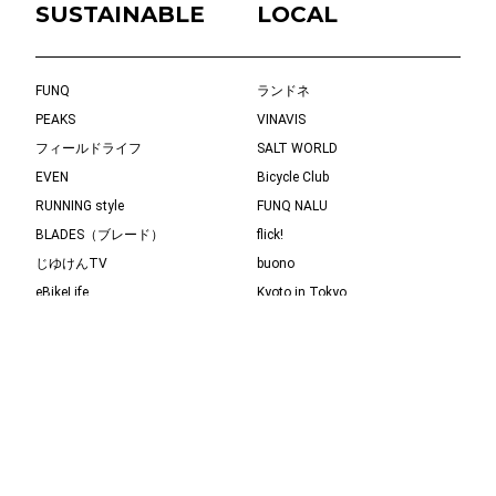
SUSTAINABLE
LOCAL
FUNQ
ランドネ
PEAKS
VINAVIS
フィールドライフ
SALT WORLD
EVEN
Bicycle Club
RUNNING style
FUNQ NALU
BLADES（ブレード）
flick!
じゆけんTV
buono
eBikeLife
Kyoto in Tokyo
タビノリ
ALLIANCE MEDIA
YOLO
Kurashi