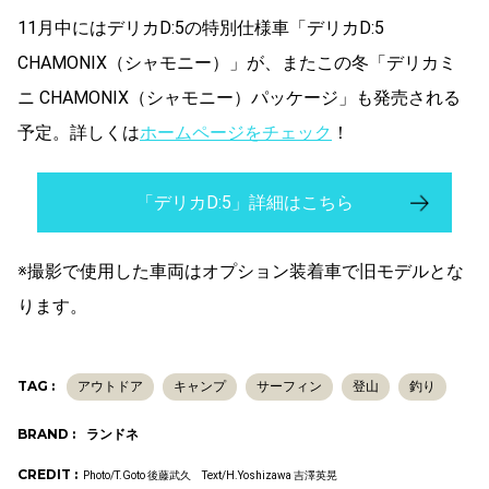
11月中にはデリカD:5の特別仕様車「デリカD:5
CHAMONIX（シャモニー）」
が、またこの冬
「デリカミ
ニ CHAMONIX（シャモニー）パッケージ」も発売される
予定。詳しくは
ホームページをチェック
！
「デリカD:5」詳細はこちら
※撮影で使用した車両はオプション装着車で旧モデルとな
ります。
TAG :
アウトドア
キャンプ
サーフィン
登山
釣り
BRAND :
ランドネ
CREDIT :
Photo/T.Goto 後藤武久 Text/H.Yoshizawa 吉澤英晃