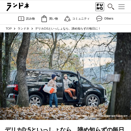
読み物
買い物
コミュニティ
Others
TOP
ランドネ
デリカD:5といっしょなら、諦め知らずの毎日に！
デリカD:5といっしょなら、諦め知らずの毎日