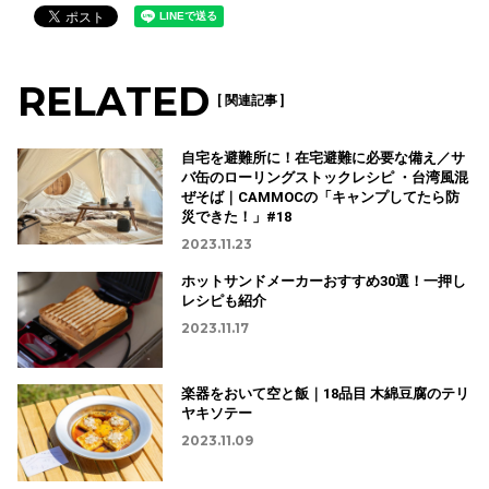
RELATED
[ 関連記事 ]
自宅を避難所に！在宅避難に必要な備え／サ
バ缶のローリングストックレシピ ・台湾風混
ぜそば｜CAMMOCの「キャンプしてたら防
災できた！」#18
2023.11.23
ホットサンドメーカーおすすめ30選！一押し
レシピも紹介
2023.11.17
楽器をおいて空と飯｜18品目 木綿豆腐のテリ
ヤキソテー
2023.11.09