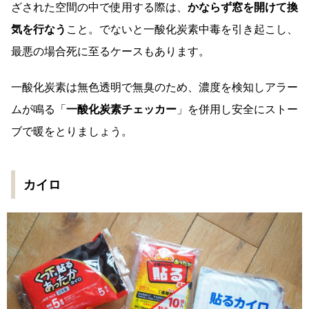
ざされた空間の中で使用する際は、
かならず
窓を開けて換
気を行なう
こと。でないと一酸化炭素中毒を引き起こし、
最悪の場合死に至るケースもあります。
一酸化炭素は無色透明で無臭のため、濃度を検知しアラー
ムが鳴る「
一酸化炭素チェッカー
」を併用し安全にストー
ブで暖をとりましょう。
カイロ