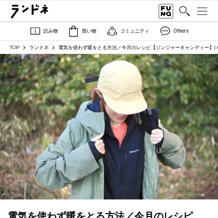
読み物
買い物
コミュニティ
Others
TOP
ランドネ
電気を使わず暖をとる方法／今月のレシピ【ジンジャーキャンディー】| C
電気を使わず暖をとる方法／今月のレシピ