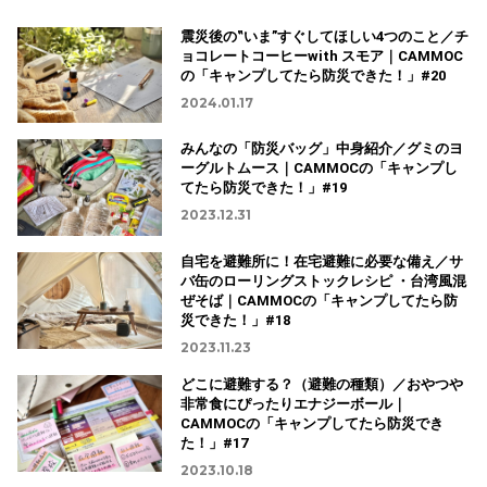
震災後の‟いま”すぐしてほしい4つのこと／チ
ョコレートコーヒーwith スモア｜CAMMOC
の「キャンプしてたら防災できた！」#20
2024.01.17
みんなの「防災バッグ」中身紹介／グミのヨ
ーグルトムース｜CAMMOCの「キャンプし
てたら防災できた！」#19
2023.12.31
自宅を避難所に！在宅避難に必要な備え／サ
バ缶のローリングストックレシピ ・台湾風混
ぜそば｜CAMMOCの「キャンプしてたら防
災できた！」#18
2023.11.23
どこに避難する？（避難の種類）／おやつや
非常食にぴったりエナジーボール｜
CAMMOCの「キャンプしてたら防災でき
た！」#17
2023.10.18