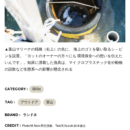
▲葉山マリーナの桟橋（右上）の先に、 海上のゴミを吸い取るシ－ビ
ンを設置。「ヨットのオーナーの方々にも 環境保全への想いを伝えた
いんです」。知床に漂着した漁具は、マイ クロプラスチック化や動物
の誤飲など生態系への影響が懸念される
CATEGORY :
SDGs
TAG :
アウトドア
登山
BRAND :
ランドネ
CREDIT :
Photo/M.Noro 野呂美帆 Text/K.Suzuki 鈴木健太