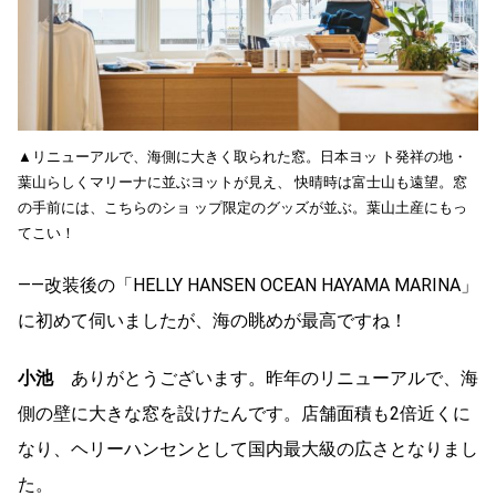
▲リニューアルで、海側に大きく取られた窓。日本ヨッ ト発祥の地・
葉山らしくマリーナに並ぶヨットが見え、 快晴時は富士山も遠望。窓
の手前には、こちらのショ ップ限定のグッズが並ぶ。葉山土産にもっ
てこい！
――改装後の「HELLY HANSEN OCEAN HAYAMA MARINA」
に初めて伺いましたが、海の眺めが最高ですね！
小池
ありがとうございます。昨年のリニューアルで、海
側の壁に大きな窓を設けたんです。店舗面積も2倍近くに
なり、ヘリーハンセンとして国内最大級の広さとなりまし
た。