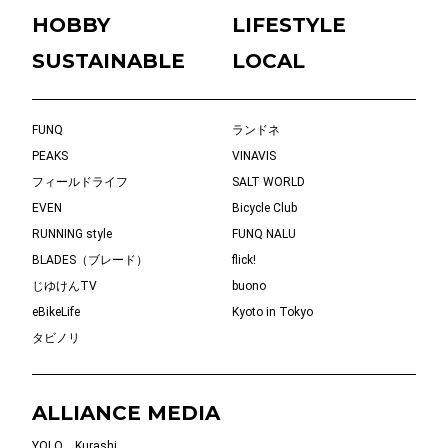
HOBBY
LIFESTYLE
SUSTAINABLE
LOCAL
FUNQ
ランドネ
PEAKS
VINAVIS
フィールドライフ
SALT WORLD
EVEN
Bicycle Club
RUNNING style
FUNQ NALU
BLADES（ブレード）
flick!
じゆけんTV
buono
eBikeLife
Kyoto in Tokyo
タビノリ
ALLIANCE MEDIA
YOLO
Kurashi