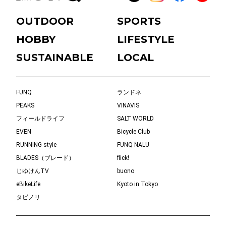
OUTDOOR
SPORTS
HOBBY
LIFESTYLE
SUSTAINABLE
LOCAL
FUNQ
ランドネ
PEAKS
VINAVIS
フィールドライフ
SALT WORLD
EVEN
Bicycle Club
RUNNING style
FUNQ NALU
BLADES（ブレード）
flick!
じゆけんTV
buono
eBikeLife
Kyoto in Tokyo
タビノリ