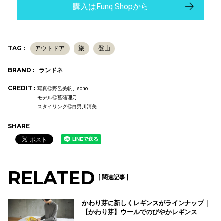
購入はFunq Shopから
TAG :
アウトドア
旅
登山
BRAND :
ランドネ
CREDIT :
写真◎野呂美帆、sono
モデル◎菖蒲理乃
スタイリング◎白男川清美
SHARE
RELATED
[ 関連記事 ]
かわり芽に新しくレギンスがラインナップ｜
【かわり芽】ウールでのびやかレギンス