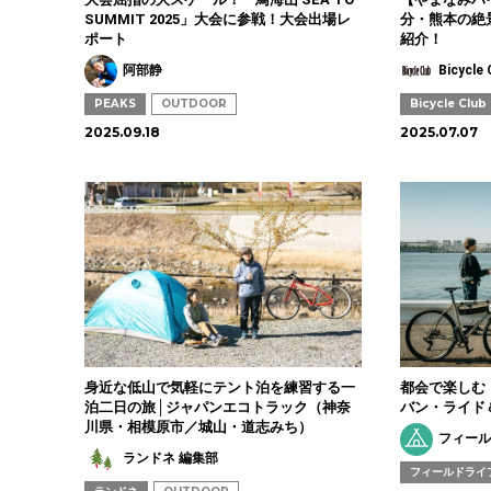
SUMMIT 2025」大会に参戦！大会出場レ
分・熊本の絶
ポート
紹介！
阿部静
Bicycl
PEAKS
OUTDOOR
Bicycle Club
2025.09.18
2025.07.07
身近な低山で気軽にテント泊を練習する一
都会で楽しむ
泊二日の旅│ジャパンエコトラック（神奈
バン・ライド
川県・相模原市／城山・道志みち）
フィール
ランドネ 編集部
フィールドライ