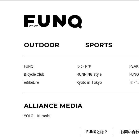
OUTDOOR
SPORTS
FUNQ
ランドネ
PEAK
Bicycle Club
RUNNING style
FUNQ
eBikeLife
Kyoto in Tokyo
タビ
ALLIANCE MEDIA
YOLO
Kurashi
FUNQとは？
お問い合わ