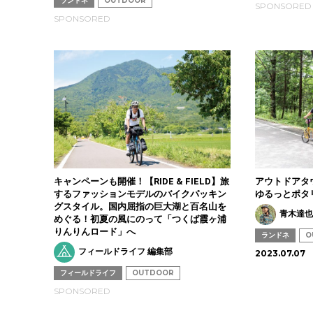
ランドネ
OUTDOOR
SPONSORED
SPONSORED
キャンペーンも開催！【RIDE & FIELD】旅
アウトドアタ
するファッションモデルのバイクパッキン
ゆるっとポタ
グスタイル。国内屈指の巨大湖と百名山を
青木達
めぐる！初夏の風にのって「つくば霞ヶ浦
りんりんロード」へ
ランドネ
O
フィールドライフ 編集部
2023.07.07
フィールドライフ
OUTDOOR
SPONSORED