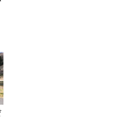
を
奈
）