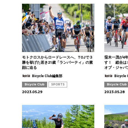
モトクロスからロードレースへ、TOJで３
窪木一茂が4
勝を挙げた若き21歳「ランパーティ」の素
す！ 総合は
顔に迫る
オブ・ジャパ
Bicycle Club編集部
Bicycl
Bicycle Club
SPORTS
Bicycle Club
2023.05.29
2023.05.28