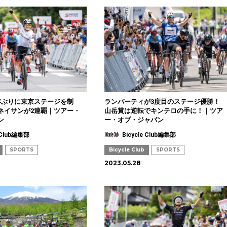
年ぶりに東京ステージを制
ランパーティが3度目のステージ優勝！
ネイサンが2連覇｜ツアー・
山岳賞は逆転でキンテロの手に！｜ツア
ン
ー・オブ・ジャパン
e Club編集部
Bicycle Club編集部
SPORTS
Bicycle Club
SPORTS
2023.05.28