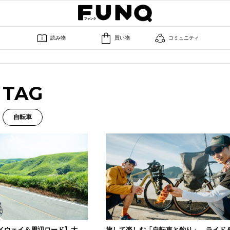
読み物
買い物
コミュニティ
TAG
自転車
イウェイ＆周辺ロード】大
旅して楽しむ「自転車と釣り」 ライド