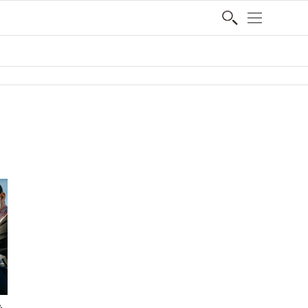
SHARE
＆