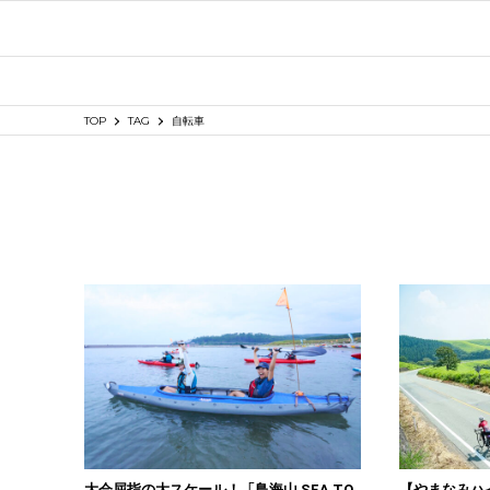
TOP
TAG
自転車
大会屈指の大スケール！「鳥海山 SEA TO
【やまなみハ