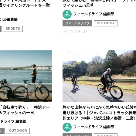
景サイクリングルートを一挙
フィッシュin天草
フィールドライフ 編集部
e Club編集部
フィールドライフ
OUTDOOR
SPORTS
SPONSORED
「自転車で釣り」 横浜アー
静かな山林からとにかく気持ちいい丘陵
＆フィッシュの一日
走り抜ける！│ジャパンエコトラック神
川エリア（中井・渋沢丘陵／秦野・二宮
ドライフ 編集部
フィールドライフ 編集部
フ
OUTDOOR