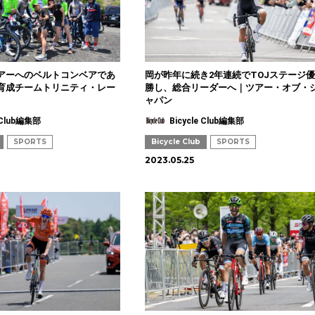
アーへのベルトコンベアであ
岡が昨年に続き2年連続でTOJステージ優
育成チームトリニティ・レー
勝し、総合リーダーへ｜ツアー・オブ・
ャパン
e Club編集部
Bicycle Club編集部
SPORTS
Bicycle Club
SPORTS
2023.05.25