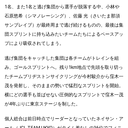
1名、また1名と逃げ集団から選手が脱落する中、小林や
石原悠希（シマノレーシング）、佐藤 光（さいたま那須
サンブレイブ）が最終周まで逃げ続けるものの、最後は集
団スプリントに持ち込みたいチームたちによるペースアッ
プにより吸収されてしまう。
逃げ集団をキャッチした集団は各チームがトレインを組
み、ゴールスプリントへ。残り1km地点で先頭を取り切っ
たチームブリヂストンサイクリングが今村駿介から窪木一
茂を発射し、そのままの勢いで猛烈なスプリントを開始。
横にどの選手も並ばせない圧倒的なスプリントで窪木一茂
が4年ぶりに東京ステージを制した。
個人総合は前日時点でリーダーとなっていたネイサン・ア
ール（JCL TEAM UKYO）がタイム差なしの36位でフィニ