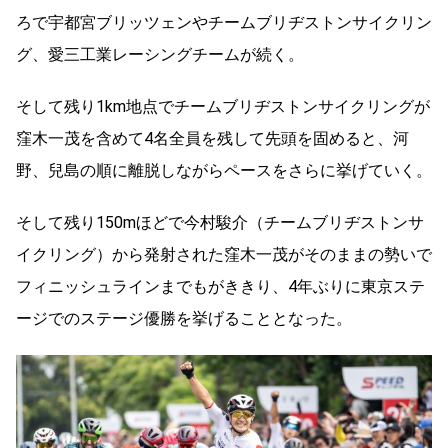
ろで宇都宮ブリッツェンやチームブリヂストンサイクリン
グ、愛三工業レーシングチームが続く。
そして残り1km地点でチームブリヂストンサイクリングが
窪木一茂を含めて4名全員を残して先頭を固めると、河
野、兒島の順に離脱しながらペースをさらに挙げていく。
そして残り150mほどで今村駿介（チームブリヂストンサ
イクリング）から発射された窪木一茂がそのままの勢いで
フィニッシュラインまでもがききり、4年ぶりに東京ステ
ージでのステージ優勝を挙げることとなった。