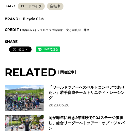
TAG :
ロードバイク
自転車
BRAND :
Bicycle Club
CREDIT :
編集◎バイシクルクラブ編集部 文と写真◎三井至
SHARE
RELATED
[ 関連記事 ]
「ワールドツアーへのベルトコンベアであり
たい」若手育成チームトリニティ・レーシン
グ
2023.05.26
岡が昨年に続き2年連続でTOJステージ優勝
し、総合リーダーへ｜ツアー・オブ・ジャパ
ン