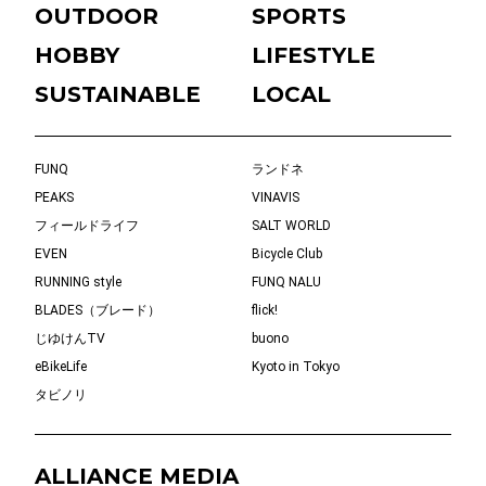
OUTDOOR
SPORTS
HOBBY
LIFESTYLE
SUSTAINABLE
LOCAL
FUNQ
ランドネ
PEAKS
VINAVIS
フィールドライフ
SALT WORLD
EVEN
Bicycle Club
RUNNING style
FUNQ NALU
BLADES（ブレード）
flick!
じゆけんTV
buono
eBikeLife
Kyoto in Tokyo
タビノリ
ALLIANCE MEDIA