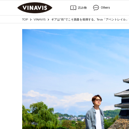
読み物
Others
TOP
VINAVIS
ギアは“街”でこそ真価を発揮する。Teva「アベントレイル