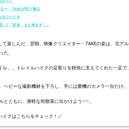
おばって
ター・TAKEが切り撮る
れるひととき
潤して「松本、また来ます！」
して楽しんだ、翌朝。映像クリエイター・TAKEの姿は、北アル
った。
レイル」。トレイルハイクの足取りを軽快に支えてくれた一足で
。ヘビーな撮影機材を下ろし、手には愛機のカメラ一台だけ。
ルとともに、身軽な街散策に出かけよう——。
ハイクはこちらをチェック！／