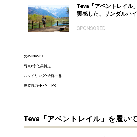
Teva「アベントレイ
実感した、サンダルハ
SPONSORED
文◉VINAVIS
写真◉宇佐美博之
スタイリング◉近澤一雅
衣装協力◉HEMT PR
Teva「アベントレイル」を履い