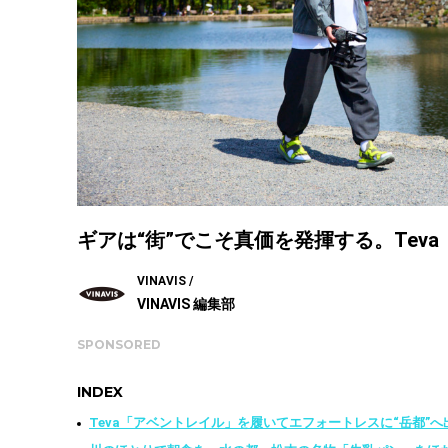
ギアは“街”でこそ真価を発揮する。Te
VINAVIS /
VINAVIS 編集部
SPONSORED
INDEX
Teva「アベントレイル」を履いてエフォートレスに“岳都”へ