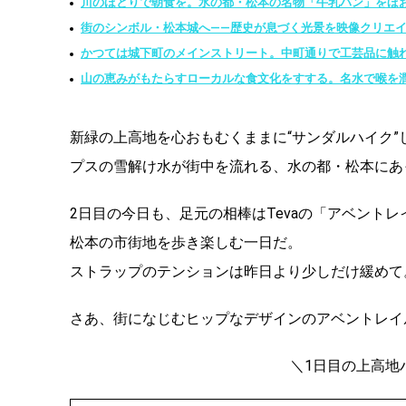
川のほとりで朝食を。水の都・松本の名物「牛乳パン」をほ
街のシンボル・松本城へ——歴史が息づく光景を映像クリエイ
かつては城下町のメインストリート。中町通りで工芸品に触
山の恵みがもたらすローカルな食文化をすする。名水で喉を
新緑の上高地を心おもむくままに“サンダルハイク”
プスの雪解け水が街中を流れる、水の都・松本にあ
2日目の今日も、足元の相棒はTevaの「アベント
松本の市街地を歩き楽しむ一日だ。
ストラップのテンションは昨日より少しだけ緩めて
さあ、街になじむヒップなデザインのアベントレイ
＼1日目の上高地