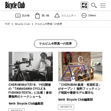
読み物
買い物
コミュニティ
Others
TOP
Bicycle Club
ケルビム今野真一の世界
ケルビム今野真一の世界
CHERUBIMが7月18、19日開催
「CHERUBIM 銀座・有楽町店」
の「TAMAGAWA CYCLE &
がオープン！ 無料フィッティン
FISHING FESTA」に出展！参加
グ相談や最新モデル展示も
費無料のトークショーも
Bicycle Club編集部
Bicycle Club編集部
SPORTS
SPORTS