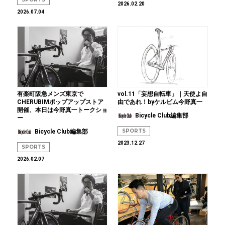
2026.02.20
2026.07.04
有楽町阪急メンズ東京で
vol.11「妄想自転車」｜天使よ自
CHERUBIMポップアップストア
由であれ！byケルビム今野真一
開催、本日は今野真一トークショ
Bicycle Club編集部
ー
SPORTS
Bicycle Club編集部
2023.12.27
SPORTS
2026.02.07