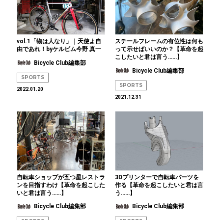
vol.1「物は人なり」｜天使よ自
スチールフレームの有位性は何も
由であれ！byケルビム今野 真一
って示せばいいのか？【革命を起
こしたいと君は言う……】
Bicycle Club編集部
Bicycle Club編集部
SPORTS
SPORTS
2022.01.20
2021.12.31
自転車ショップが五つ星レストラ
3Dプリンターで自転車パーツを
ンを目指すわけ【革命を起こした
作る【革命を起こしたいと君は言
いと君は言う……】
う……】
Bicycle Club編集部
Bicycle Club編集部