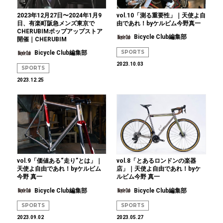
2023年12月27日〜2024年1月9
vol.10「測る重要性」｜天使よ自
日、有楽町阪急メンズ東京で
由であれ！byケルビム今野真一
CHERUBIMポップアップストア
Bicycle Club編集部
開催｜CHERUBIM
SPORTS
Bicycle Club編集部
2023.10.03
SPORTS
2023.12.25
vol.9「価値ある“走り”とは」｜
vol.8「とあるロンドンの楽器
天使よ自由であれ！byケルビム
店」｜天使よ自由であれ！byケ
今野 真一
ルビム今野 真一
Bicycle Club編集部
Bicycle Club編集部
SPORTS
SPORTS
2023.09.02
2023.05.27