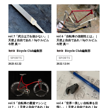
vol.7「武士は刀を抜かない」｜
vol.6「自転車の信頼性とは」｜
天使よ自由であれ！byケルビム
天使よ自由であれ！byケルビム
今野 真一
今野 真一
Bicycle Club編集部
Bicycle Club編集部
SPORTS
SPORTS
2023.02.22
2022.12.04
vol.5「自転車の最速マシンと
vol.4「世界一美しい自転車を目
は？」｜天使よ自由であれ！by
指し」｜天使よ自由であれ！by