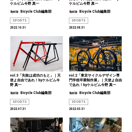
ケルビム今野 真一
ケルビム今野 真一
Bicycle Club編集部
Bicycle Club編集部
SPORTS
SPORTS
2022.10.31
2022.08.31
vol.3「失敗は成功のもと」｜天
vol.2「東京サイクルデザイン専
使よ自由であれ！byケルビム今
門学校卒業制作展」｜天使よ自由
野 真一
であれ！byケルビム今野 真一
Bicycle Club編集部
Bicycle Club編集部
SPORTS
SPORTS
2022.07.31
2022.03.31