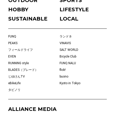
OUTDOOR
SPORTS
HOBBY
LIFESTYLE
SUSTAINABLE
LOCAL
FUNQ
ランドネ
PEAKS
VINAVIS
フィールドライフ
SALT WORLD
EVEN
Bicycle Club
RUNNING style
FUNQ NALU
BLADES（ブレード）
flick!
じゆけんTV
buono
eBikeLife
Kyoto in Tokyo
タビノリ
ALLIANCE MEDIA