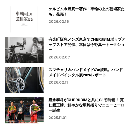
ケルビム今野真一著作「車輪の上の芸術家た
ち」発売！
2026.02.16
有楽町阪急メンズ東京でCHERUBIMポップア
ップストア開催、本日は今野真一トークショ
ー
2026.02.07
スマチャリ＆ハンドメイドのe旋風。ハンド
メイドバイシクル展2026レポート
2026.02.11
嘉永泰斗がCHERUBIMと共にG1初制覇！ 寛
仁親王牌、鮮やかな単騎捲りでニューヒーロ
ー誕生
2025.11.01