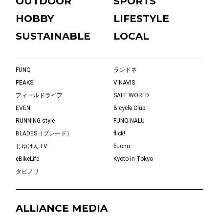
OUTDOOR
SPORTS
HOBBY
LIFESTYLE
SUSTAINABLE
LOCAL
FUNQ
ランドネ
PEAKS
VINAVIS
フィールドライフ
SALT WORLD
EVEN
Bicycle Club
RUNNING style
FUNQ NALU
BLADES（ブレード）
flick!
じゆけんTV
buono
eBikeLife
Kyoto in Tokyo
タビノリ
ALLIANCE MEDIA