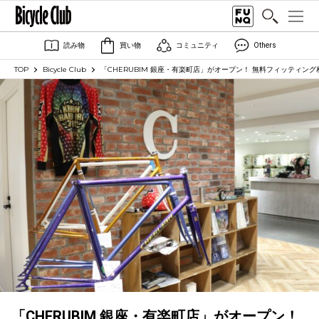
読み物
買い物
コミュニティ
Others
TOP
Bicycle Club
「CHERUBIM 銀座・有楽町店」がオープン！ 無料フィッティン
「CHERUBIM 銀座・有楽町店」がオープン！