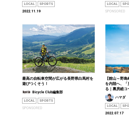
LOCAL
SPORTS
LOCAL
SP
2022.11.19
SPONSORED
最高の自転車空間が広がる長野県白馬村を
【館山～野島
遊びつくそう！
を内陸へ、「
る｜裏房総コ
Bicycle Club編集部
ハマダ
LOCAL
SPORTS
LOCAL
SP
SPONSORED
2022.07.17