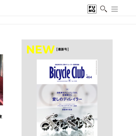
NEW
[ 最新号 ]
東