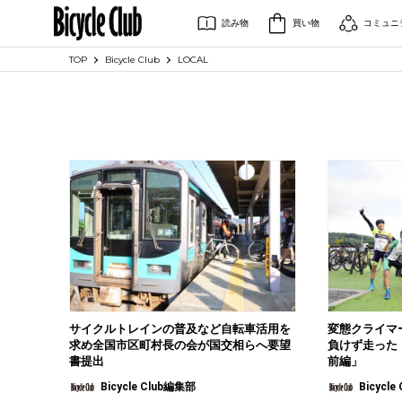
読み物
買い物
コミュニ
TOP
Bicycle Club
LOCAL
サイクルトレインの普及など自転車活用を
変態クライマ
求め全国市区町村長の会が国交相らへ要望
負けず走った「
書提出
前編」
Bicycle Club編集部
Bicycl