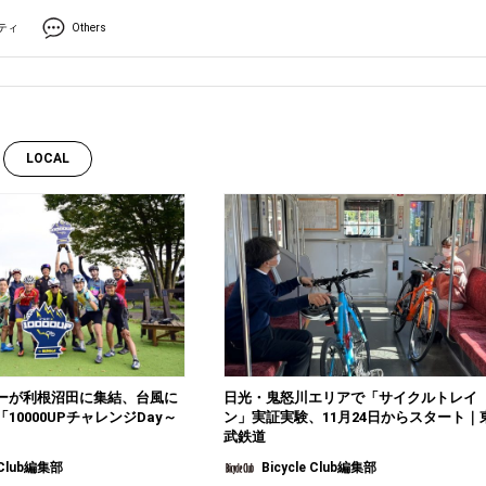
ティ
Others
LOCAL
ーが利根沼田に集結、台風に
日光・鬼怒川エリアで「サイクルトレイ
10000UPチャレンジDay～
ン」実証実験、11月24日からスタート｜
武鉄道
e Club編集部
Bicycle Club編集部