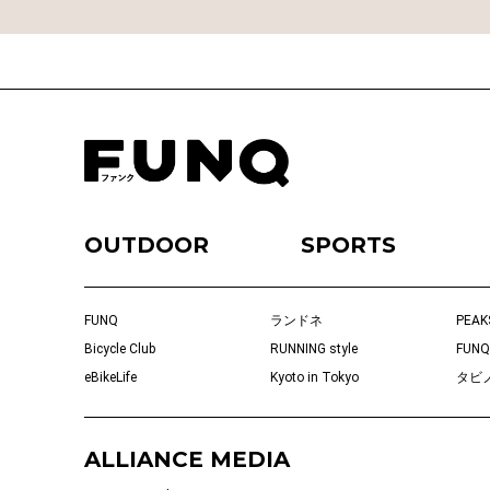
OUTDOOR
SPORTS
FUNQ
ランドネ
PEAK
Bicycle Club
RUNNING style
FUNQ
eBikeLife
Kyoto in Tokyo
タビ
ALLIANCE MEDIA