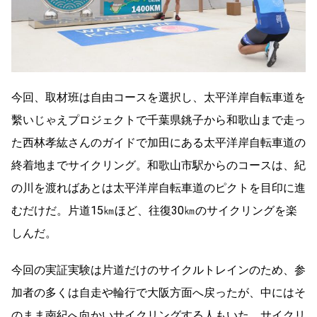
今回、取材班は自由コースを選択し、
太平洋岸自転車道を
繫いじゃえプロジェクトで千葉県銚子から和歌山まで走っ
た
西林
孝紘さんのガイドで
加田にある太平洋岸自転車道の
終着地までサイクリング。和歌山市駅からのコースは、紀
の川を渡ればあとは太平洋岸自転車道のピクトを目印に進
むだけだ。片道15㎞ほど、往復30㎞のサイクリングを楽
しんだ。
今回の実証実験は片道だけのサイクルトレインのため、参
加者の多くは自走や輪行で大阪方面へ戻ったが、中にはそ
のまま南紀へ向かいサイクリングする人もいた。サイクリ