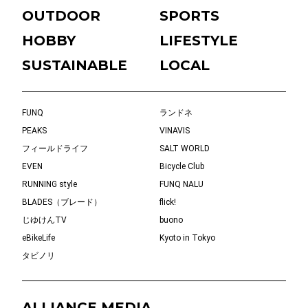
OUTDOOR
SPORTS
HOBBY
LIFESTYLE
SUSTAINABLE
LOCAL
FUNQ
ランドネ
PEAKS
VINAVIS
フィールドライフ
SALT WORLD
EVEN
Bicycle Club
RUNNING style
FUNQ NALU
BLADES（ブレード）
flick!
じゆけんTV
buono
eBikeLife
Kyoto in Tokyo
タビノリ
ALLIANCE MEDIA