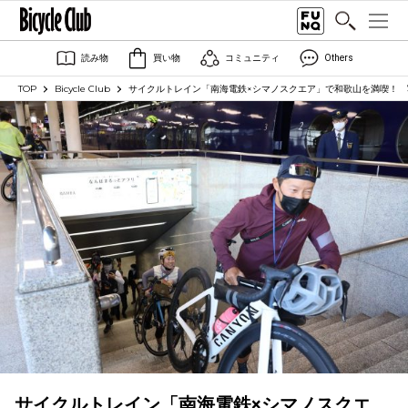
読み物
買い物
コミュニティ
Others
TOP
Bicycle Club
サイクルトレイン「南海電鉄×シマノスクエア」で和歌山を満喫！ 
サイクルトレイン「南海電鉄×シマノスクエ