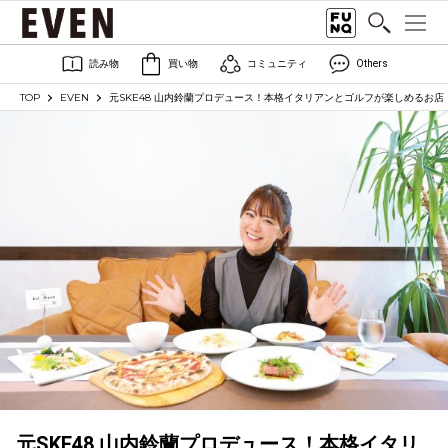
読み物
買い物
コミュニティ
Others
TOP
EVEN
元SKE48 山内鈴蘭プロデュース！本格イタリアンとゴルフが楽しめるお店
元SKE48 山内鈴蘭プロデュース！本格イタリ