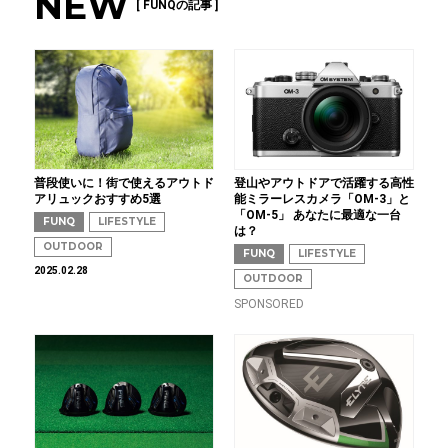
NEW
[ FUNQの記事 ]
普段使いに！街で使えるアウトド
登山やアウトドアで活躍する高性
アリュックおすすめ5選
能ミラーレスカメラ「OM-3」と
「OM-5」 あなたに最適な一台
FUNQ
LIFESTYLE
は？
OUTDOOR
FUNQ
LIFESTYLE
2025.02.28
OUTDOOR
SPONSORED