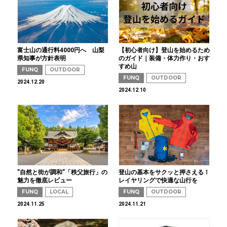
富士山の通行料4000円へ 山梨
【初心者向け】登山を始めるため
県知事が方針表明
のガイド｜装備・体力作り・おす
すめ山
FUNQ
OUTDOOR
FUNQ
OUTDOOR
2024.12.20
2024.12.10
”自然と街が調和”「秩父旅行」の
登山の基本をサクッと押さえる！
魅力を徹底レビュー
レイヤリングで快適な山行を
FUNQ
LOCAL
FUNQ
OUTDOOR
2024.11.25
2024.11.21