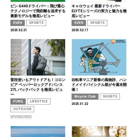
ピン G440ドライバー：飛び重心
キャロウェイ 最新ドライバー
テクノロジーで飛距離を追求する
ELYTEシリーズの実力と魅力を徹
最新モデルを徹底レビュー
底レビュー
EVEN
SPORTS
EVEN
SPORTS
2025.02.21
2025.02.17
普段使いもアウトドアも！コロン
自転車マニア新春の風物詩、ハン
ビア ペッパーロックアドバンス
ドメイドバイシクル展が今週末開
27L バックパック を徹底レビュ
催！
ー
Bicycle Club
SPORTS
FUNQ
LIFESTYLE
2025.01.22
OUTDOOR
SPONSORED