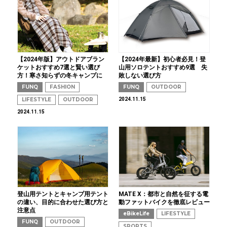
【2024年版】アウトドアブラン
【2024年最新】初心者必見！登
ケットおすすめ7選と賢い選び
山用ソロテントおすすめ9選 失
方！寒さ知らずの冬キャンプに
敗しない選び方
FUNQ
FASHION
FUNQ
OUTDOOR
LIFESTYLE
OUTDOOR
2024.11.15
2024.11.15
登山用テントとキャンプ用テント
MATE X：都市と自然を征する電
の違い、目的に合わせた選び方と
動ファットバイクを徹底レビュー
注意点
eBikeLife
LIFESTYLE
FUNQ
OUTDOOR
SPORTS