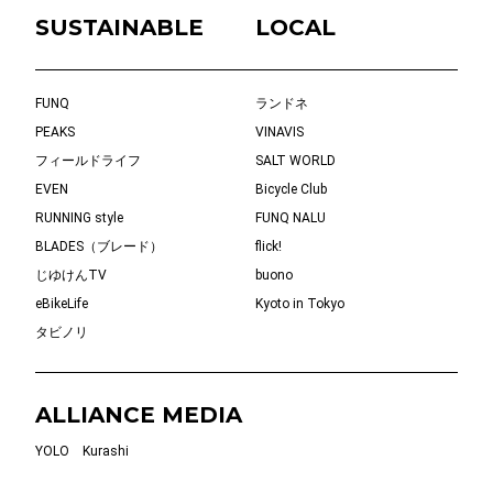
SUSTAINABLE
LOCAL
FUNQ
ランドネ
PEAKS
VINAVIS
フィールドライフ
SALT WORLD
EVEN
Bicycle Club
RUNNING style
FUNQ NALU
BLADES（ブレード）
flick!
じゆけんTV
buono
eBikeLife
Kyoto in Tokyo
タビノリ
ALLIANCE MEDIA
YOLO
Kurashi