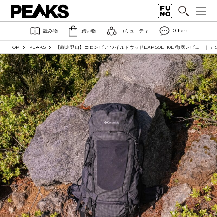
読み物
買い物
コミュニティ
Others
TOP
PEAKS
【縦走登山】コロンビア ワイルドウッドEXP 50L+10L 徹底レビュー