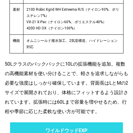
素材
210D Robic Xgrid WH Extreema R/S（ナイロン93%、ポリ
エチレン7%）
VX-21 X-Pac（ナイロン60%、ポリエステル40%）
420D HD OX（ナイロン100%）
機能
オムニシールド撥水加工、2気室構造、ハイドレーション
対応
50Lクラスのバックパックに10Lの拡張機能を追加。複数
の高機能素材を使い分けることで、軽さを追求しながらも
必要な強度はしっかり確保しています。背面長はLとMの2
サイズで展開されており、体格にフィットするよう設計さ
れています。拡張時には60Lまで容量を増やせるため、行
程や季節に応じた柔軟な使い方が可能です。
ワイルドウッドEXP