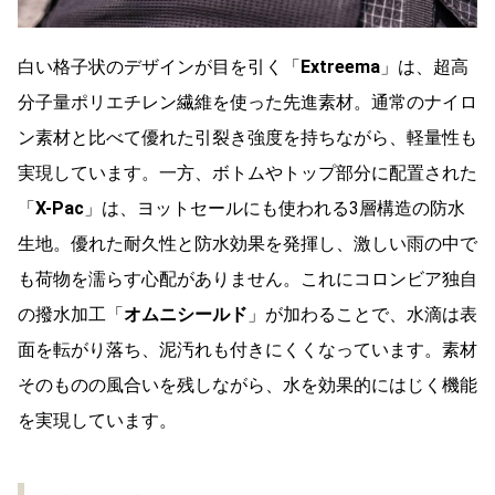
白い格子状のデザインが目を引く「
Extreema
」は、超高
分子量ポリエチレン繊維を使った先進素材。通常のナイロ
ン素材と比べて優れた引裂き強度を持ちながら、軽量性も
実現しています。一方、ボトムやトップ部分に配置された
「
X-Pac
」は、ヨットセールにも使われる3層構造の防水
生地。優れた耐久性と防水効果を発揮し、激しい雨の中で
も荷物を濡らす心配がありません。これにコロンビア独自
の撥水加工「
オムニシールド
」が加わることで、水滴は表
面を転がり落ち、泥汚れも付きにくくなっています。素材
そのものの風合いを残しながら、水を効果的にはじく機能
を実現しています。