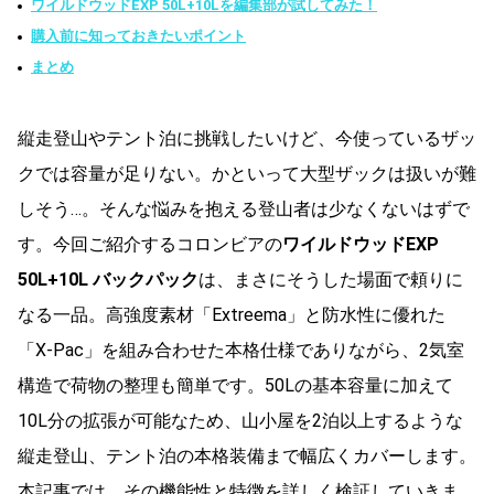
ワイルドウッドEXP 50L+10Lを編集部が試してみた！
購入前に知っておきたいポイント
まとめ
縦走登山やテント泊に挑戦したいけど、今使っているザッ
クでは容量が足りない。かといって大型ザックは扱いが難
しそう…。そんな悩みを抱える登山者は少なくないはずで
す。今回ご紹介するコロンビアの
ワイルドウッドEXP
50L+10L バックパック
は、まさにそうした場面で頼りに
なる一品。高強度素材「Extreema」と防水性に優れた
「X-Pac」を組み合わせた本格仕様でありながら、2気室
構造で荷物の整理も簡単です。50Lの基本容量に加えて
10L分の拡張が可能なため、山小屋を2泊以上するような
縦走登山、テント泊の本格装備まで幅広くカバーします。
本記事では、その機能性と特徴を詳しく検証していきま