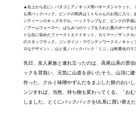
▲右上から左に）パタゴニア／キッズ用バギーズジャケット。
も用バックパック。ピンクの雨具はミトちゃんのお気に入り。
ンティーンのキッズモデル。ヘッドランプなど、ピンクの手袋
／アームウォーマー。はちみつのリップを入れた栗のポーチな
トな缶に収めたファーストエイドキット。カリマー／ザックカバ
のスタッフサック。ジンダイジ・マウンテンワークス／キャッ
ロなデザイン）。山と道／バックパック「ミニ」は軽量化のマ
先日、友人家族と連れ立ったのは、高尾山系の景信
ックを背負い、元気に山道を歩いたそう。山頂に建
作った、クルミ味噌やずんだをまぶした餅のおいし
ンジすれば、当然、持ち物も変わってくる。「おむ
しました。とくにバックパックをUL系に買い替え