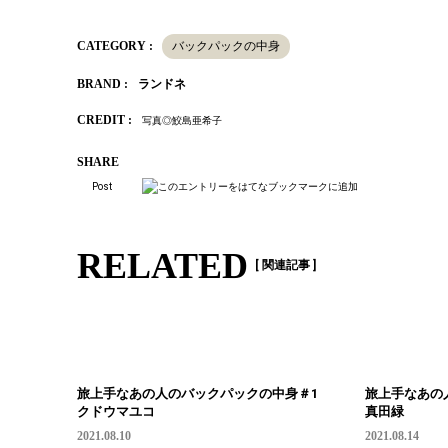
CATEGORY :
バックパックの中身
BRAND :
ランドネ
CREDIT :
写真◎鮫島亜希子
SHARE
Post
RELATED
[ 関連記事 ]
旅上手なあの人のバックパックの中身＃1
旅上手なあの
クドウマユコ
真田緑
2021.08.10
2021.08.14