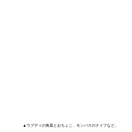
▲ウブディの角皿とおちょこ、モンバスのナイフなど。