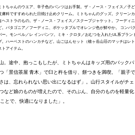
ミトちゃんのウエア、辛子色のパンツはお手製。ザ・ノース・フェイス／子ど
皮膚科ですすめられた日焼け止めクリーム。ミトちゃんのグッズ。クリーンカ
はヘストラのもの。ザ・ノース・フェイス／スクープジャケット。フーディニ
ど。パタゴニア／フーディニ、ポケッタブルでオレンジ色が鮮やか。 コンパ
ー。モンベル／レ インパンツ。ミキ・クロタ／おむつを入れたUL系ブラン
プ。ハーベストのハンカチなど。山ごはんセット（槍ヶ岳山荘のマッチはレト
ストアイテム。
山。途中、抱っこもしたが、ミトちゃんはキッズ用のバックパ
つ「景信茶屋 青木」で臼と杵を借り、餅つきを満喫。「親子
さは、忘れられない思い出になるはず」。山行スタイルがチェ
つなど娘のものが増えたので、そのぶん、自分のものを軽量化
たことで、快適になりました」。