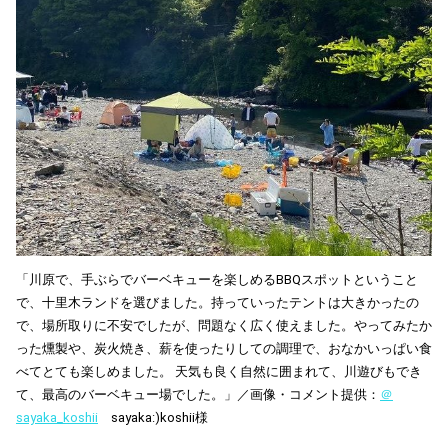
「川原で、手ぶらでバーベキューを楽しめるBBQスポットということ
で、十里木ランドを選びました。持っていったテントは大きかったの
で、場所取りに不安でしたが、問題なく広く使えました。やってみたか
った燻製や、炭火焼き、薪を使ったりしての調理で、おなかいっぱい食
べてとても楽しめました。 天気も良く自然に囲まれて、川遊びもでき
て、最高のバーベキュー場でした。」／画像・コメント提供：
＠
sayaka_koshii
sayaka:)koshii様