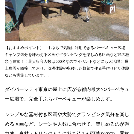
【おすすめポイント】「手ぶらで気軽に利用できるバーベキュー広場
キャンプ気分を味わえる区画やグランピングを楽しめる区画など席の種
類も豊富！！最大収容人数は500名なのでイベントなどにも大活躍！ 屋
上農園が隣接しており、収穫体験や収穫した野菜で作る手作りピザ体験
なども実施しています。」
ダイバーシティ東京の屋上に広がる都内最大のバーベキュ
ー広場で、完全手ぶらバーベキューが楽しめます。
シンプルな器材付き区画や大勢でグランピング気分を楽し
める区画など、シーンや人数に合わせて、楽しめるのが魅
力的。食材・ドリンクともに持ち込みが可能なので、器材