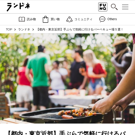
読み物
買い物
コミュニティ
Others
TOP
ランドネ
【都内・東京近郊】手ぶらで気軽に行けるバーベキュー場５選！
【都内・東京近郊】手ぶらで気軽に行けるバ