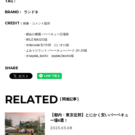
TAG :
BRAND :
ランドネ
CREDIT :
画像・コメント提供
・都会の農園 バーベキュー広場様
・WILD MAGIC様
・＠daisuke.fjr1300 だいすけ様
・よみうりランド バーベキューパーク JU-JU様
・＠sayaka_koshii sayaka:)koshii様
SHARE
RELATED
[ 関連記事 ]
【都内・東京近郊】とにかく安いバーベキュ
ー場6選！
2023.03.08