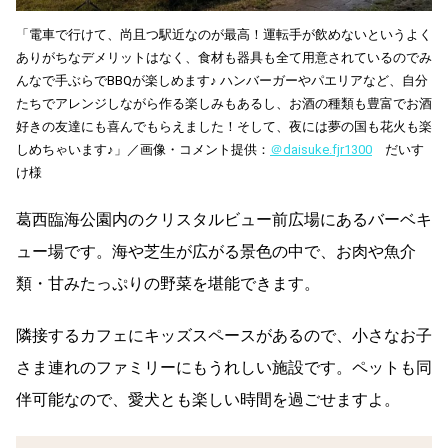
「電車で行けて、尚且つ駅近なのが最高！運転手が飲めないというよく
ありがちなデメリットはなく、食材も器具も全て用意されているのでみ
んなで手ぶらでBBQが楽しめます♪ ハンバーガーやパエリアなど、自分
たちでアレンジしながら作る楽しみもあるし、お酒の種類も豊富でお酒
好きの友達にも喜んでもらえました！そして、夜には夢の国も花火も楽
しめちゃいます♪」／画像・コメント提供：
＠daisuke.fjr1300
だいす
け様
葛西臨海公園内のクリスタルビュー前広場にあるバーベキ
ュー場です。海や芝生が広がる景色の中で、お肉や魚介
類・甘みたっぷりの野菜を堪能できます。
隣接するカフェにキッズスペースがあるので、小さなお子
さま連れのファミリーにもうれしい施設です。ペットも同
伴可能なので、愛犬とも楽しい時間を過ごせますよ。