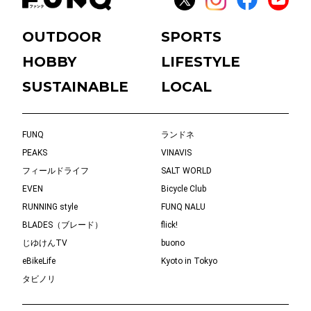
OUTDOOR
SPORTS
HOBBY
LIFESTYLE
SUSTAINABLE
LOCAL
FUNQ
ランドネ
PEAKS
VINAVIS
フィールドライフ
SALT WORLD
EVEN
Bicycle Club
RUNNING style
FUNQ NALU
BLADES（ブレード）
flick!
じゆけんTV
buono
eBikeLife
Kyoto in Tokyo
タビノリ