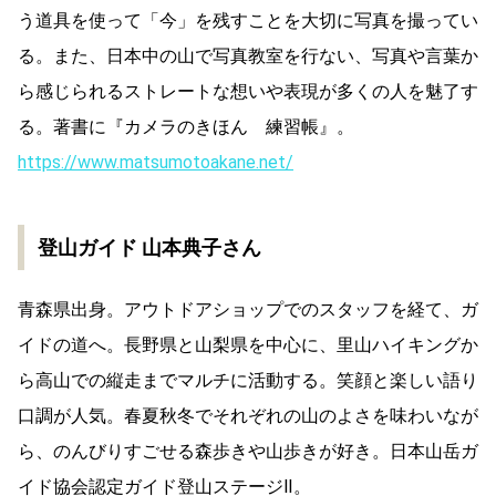
う道具を使って「今」を残すことを大切に写真を撮ってい
る。また、日本中の山で写真教室を行ない、写真や言葉か
ら感じられるストレートな想いや表現が多くの人を魅了す
る。著書に『カメラのきほん 練習帳』。
https://www.matsumotoakane.net/
登山ガイド 山本典子さん
青森県出身。アウトドアショップでのスタッフを経て、ガ
イドの道へ。長野県と山梨県を中心に、里山ハイキングか
ら高山での縦走までマルチに活動する。笑顔と楽しい語り
口調が人気。春夏秋冬でそれぞれの山のよさを味わいなが
ら、のんびりすごせる森歩きや山歩きが好き。日本山岳ガ
イド協会認定ガイド登山ステージⅡ。