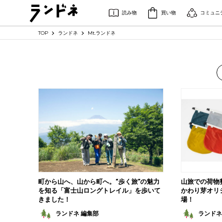
読み物
買い物
コミュニ
TOP
ランドネ
Mt.ランドネ
町から山へ、山から町へ。“歩く旅”の魅力
山旅での荷物
を知る「富士山ロングトレイル」を歩いて
かわり芽オリ
きました！
場！
ランドネ 編集部
ランドネ