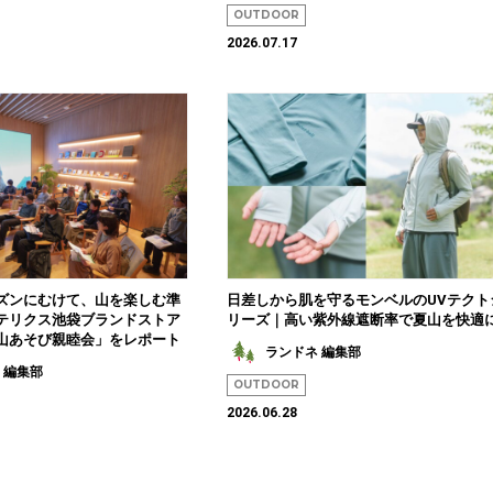
OUTDOOR
2026.07.17
ズンにむけて、山を楽しむ準
日差しから肌を守るモンベルのUVテクト
テリクス池袋ブランドストア
リーズ｜高い紫外線遮断率で夏山を快適
山あそび親睦会」をレポート
ランドネ 編集部
 編集部
OUTDOOR
2026.06.28