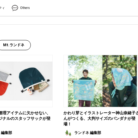
ティ
Others
Mt.ランドネ
整理アイテムに欠かせない、
かわり芽とイラストレーター神山奈緒子
ジナルのスタッフサックが登
んがつくる、大判サイズのバンダナが登
場！
 編集部
ランドネ 編集部