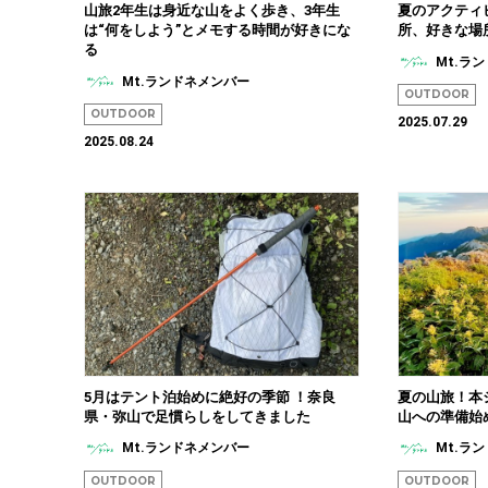
山旅2年生は身近な山をよく歩き、3年生
夏のアクティ
は“何をしよう”とメモする時間が好きにな
所、好きな場
る
Mt.ラ
Mt.ランドネメンバー
OUTDOOR
OUTDOOR
2025.07.29
2025.08.24
5月はテント泊始めに絶好の季節 ！奈良
夏の山旅！本
県・弥山で足慣らしをしてきました
山への準備始
Mt.ランドネメンバー
Mt.ラ
OUTDOOR
OUTDOOR