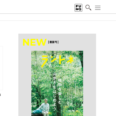
NEW
[ 最新号 ]
さ