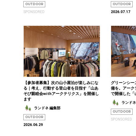
OUTDOOR
OUTDOOR
SPONSORED
2026.07.17
【参加者募集】次の山小屋泊が楽しみにな
グリーンシー
る｜考え、行動する登山者を目指す「山あ
備を。アーク
そび親睦会withアークテリクス」を開催し
で開催した「
ます
ランドネ
ランドネ 編集部
OUTDOOR
OUTDOOR
SPONSORED
2026.06.29