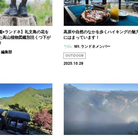
鑑×ランドネ】礼文島の花を
高原や自然のなかを歩くハイキングの魅
た高山植物図鑑別注くつ下が
にはまっています！
！
Mt.ランドネメンバー
 編集部
OUTDOOR
2025.10.28